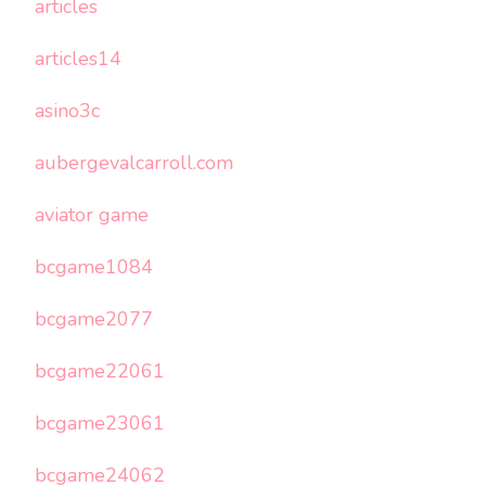
articles
articles14
asino3c
aubergevalcarroll.com
aviator game
bcgame1084
bcgame2077
bcgame22061
bcgame23061
bcgame24062