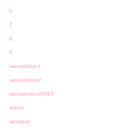
6
7
8
9
aaronallston1
aaronallston2
aaronallston29065
admin
aeiseg.pt