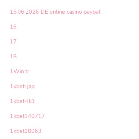
15.06.2026 DE online casino paypal
16
17
18
1Win tr
1xbet-jap
1xbet-lk1
1xbet140717
1xbet18063