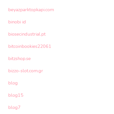
beyazparktopkapi.com
binobi id
biosecindustrial.pt
bitcoinbookies22061
bitzshop.se
bizzo-slot.com.gr
blog
blog15
blog7