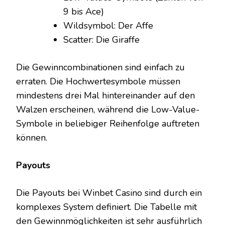
9 bis Ace)
Wildsymbol: Der Affe
Scatter: Die Giraffe
Die Gewinncombinationen sind einfach zu
erraten. Die Hochwertesymbole müssen
mindestens drei Mal hintereinander auf den
Walzen erscheinen, während die Low-Value-
Symbole in beliebiger Reihenfolge auftreten
können.
Payouts
Die Payouts bei Winbet Casino sind durch ein
komplexes System definiert. Die Tabelle mit
den Gewinnmöglichkeiten ist sehr ausführlich