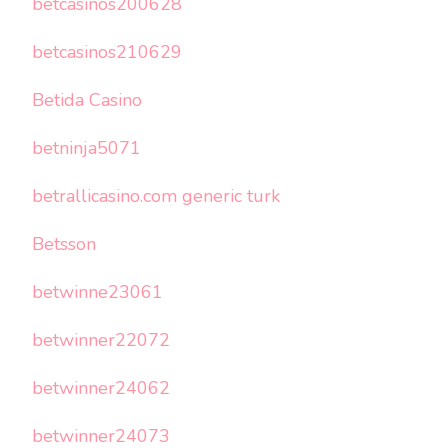
betcasinos200628
betcasinos210629
Betida Casino
betninja5071
betrallicasino.com generic turk
Betsson
betwinne23061
betwinner22072
betwinner24062
betwinner24073