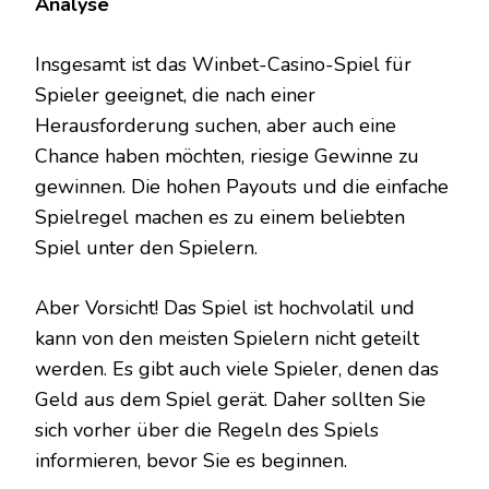
Analyse
Insgesamt ist das Winbet-Casino-Spiel für
Spieler geeignet, die nach einer
Herausforderung suchen, aber auch eine
Chance haben möchten, riesige Gewinne zu
gewinnen. Die hohen Payouts und die einfache
Spielregel machen es zu einem beliebten
Spiel unter den Spielern.
Aber Vorsicht! Das Spiel ist hochvolatil und
kann von den meisten Spielern nicht geteilt
werden. Es gibt auch viele Spieler, denen das
Geld aus dem Spiel gerät. Daher sollten Sie
sich vorher über die Regeln des Spiels
informieren, bevor Sie es beginnen.