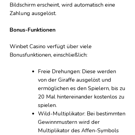
Bildschirm erscheint, wird automatisch eine
Zahlung ausgelöst.
Bonus-Funktionen
Winbet Casino verfügt über viele
Bonusfunktionen, einschließlich:
Freie Drehungen: Diese werden
von der Giraffe ausgelöst und
ermöglichen es den Spielern, bis zu
20 Mal hintereinander kostenlos zu
spielen.
Wild-Multiplikator: Bei bestimmten
Gewinnmustern wird der
Multiplikator des Affen-Symbols