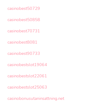
casinobest50729
casinobest50858
casinobest70731
casinobest8081
casinobest90733
casinobestslot19064
casinobestslot22061
casinobestslot25063
casinobonusutaninsattning.net