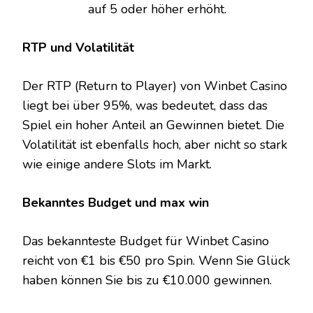
auf 5 oder höher erhöht.
RTP und Volatilität
Der RTP (Return to Player) von Winbet Casino
liegt bei über 95%, was bedeutet, dass das
Spiel ein hoher Anteil an Gewinnen bietet. Die
Volatilität ist ebenfalls hoch, aber nicht so stark
wie einige andere Slots im Markt.
Bekanntes Budget und max win
Das bekannteste Budget für Winbet Casino
reicht von €1 bis €50 pro Spin. Wenn Sie Glück
haben können Sie bis zu €10.000 gewinnen.