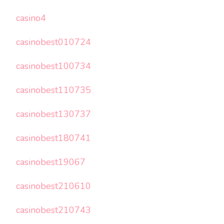
casino4
casinobest010724
casinobest100734
casinobest110735
casinobest130737
casinobest180741
casinobest19067
casinobest210610
casinobest210743