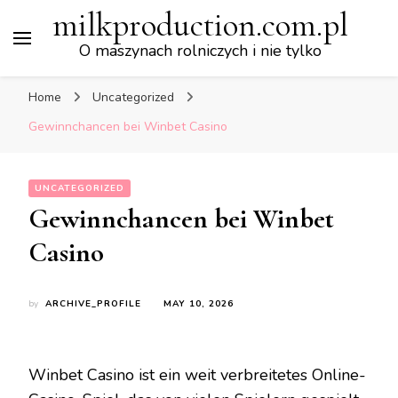
milkproduction.com.pl
O maszynach rolniczych i nie tylko
Home
Uncategorized
Gewinnchancen bei Winbet Casino
UNCATEGORIZED
Gewinnchancen bei Winbet
Casino
by
ARCHIVE_PROFILE
MAY 10, 2026
Winbet Casino ist ein weit verbreitetes Online-