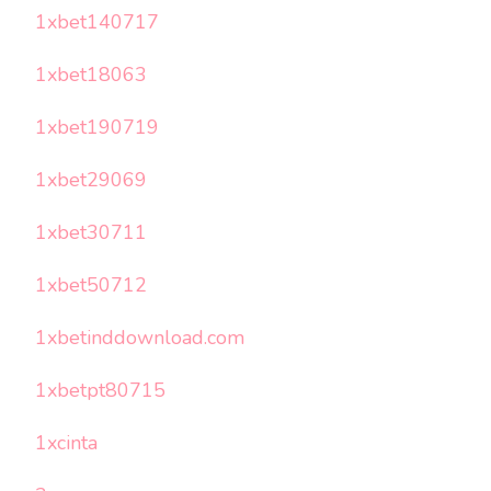
1xbet140717
1xbet18063
1xbet190719
1xbet29069
1xbet30711
1xbet50712
1xbetinddownload.com
1xbetpt80715
1xcinta