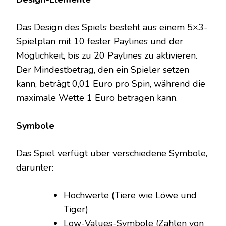
Das Design des Spiels besteht aus einem 5×3-
Spielplan mit 10 fester Paylines und der
Möglichkeit, bis zu 20 Paylines zu aktivieren.
Der Mindestbetrag, den ein Spieler setzen
kann, beträgt 0,01 Euro pro Spin, während die
maximale Wette 1 Euro betragen kann.
Symbole
Das Spiel verfügt über verschiedene Symbole,
darunter:
Hochwerte (Tiere wie Löwe und
Tiger)
Low-Values-Symbole (Zahlen von