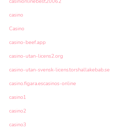
casinionlinebest20062
casino
Casino
casino-beef.app
casino-utan-licens2.org
casino-utan-svensk-licens.torshallakebab.se
casino.figara.escasinos-online
casino1
casino2
casino3