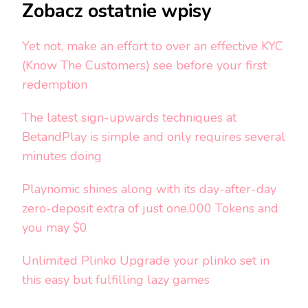
Zobacz ostatnie wpisy
Yet not, make an effort to over an effective KYC
(Know The Customers) see before your first
redemption
The latest sign-upwards techniques at
BetandPlay is simple and only requires several
minutes doing
Playnomic shines along with its day-after-day
zero-deposit extra of just one,000 Tokens and
you may $0
Unlimited Plinko Upgrade your plinko set in
this easy but fulfilling lazy games