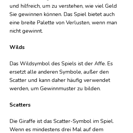
und hilfreich, um zu verstehen, wie viel Geld
Sie gewinnen können. Das Spiel bietet auch
eine breite Palette von Verlusten, wenn man
nicht gewinnt.
Wilds
Das Wildsymbol des Spiels ist der Affe. Es
ersetzt alle anderen Symbole, außer den
Scatter und kann daher häufig verwendet
werden, um Gewinnmuster zu bilden.
Scatters
Die Giraffe ist das Scatter-Symbol im Spiel.
Wenn es mindestens drei Mal auf dem