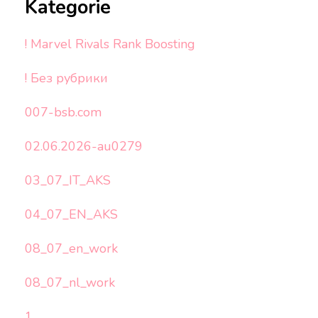
Kategorie
! Marvel Rivals Rank Boosting
! Без рубрики
007-bsb.com
02.06.2026-au0279
03_07_IT_AKS
04_07_EN_AKS
08_07_en_work
08_07_nl_work
1