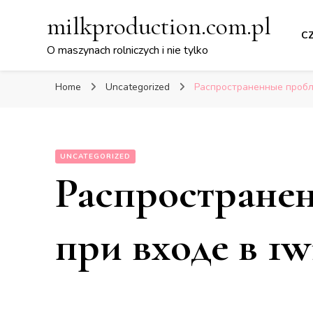
milkproduction.com.pl
C
O maszynach rolniczych i nie tylko
Home
Uncategorized
Распространенные пробл
UNCATEGORIZED
Распростране
при входе в 1