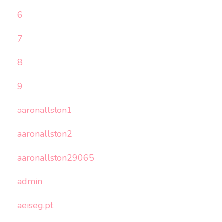
6
7
8
9
aaronallston1
aaronallston2
aaronallston29065
admin
aeiseg.pt