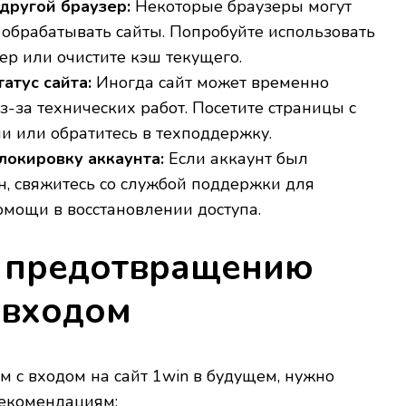
другой браузер:
Некоторые браузеры могут
 обрабатывать сайты. Попробуйте использовать
ер или очистите кэш текущего.
атус сайта:
Иногда сайт может временно
з-за технических работ. Посетите страницы с
и или обратитесь в техподдержку.
локировку аккаунта:
Если аккаунт был
н, свяжитесь со службой поддержки для
омощи в восстановлении доступа.
 предотвращению
 входом
 с входом на сайт 1win в будущем, нужно
рекомендациям: