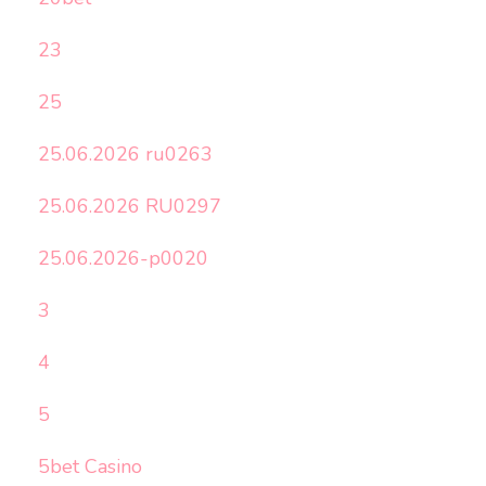
23
25
25.06.2026 ru0263
25.06.2026 RU0297
25.06.2026-p0020
3
4
5
5bet Casino