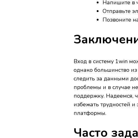
Напишите в 
Отправьте э
Позвоните на
Заключен
Вход в систему 1win м
однако большинство из
следить за данными до
проблемы и в случае н
поддержку. Надеемся, 
избежать трудностей и
платформы.
Часто зад